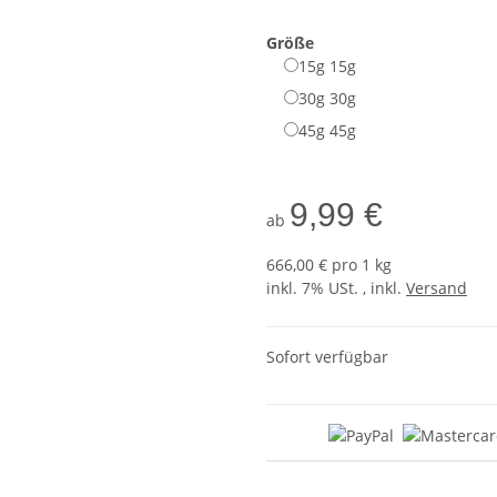
Größe
15g
15g
30g
30g
45g
45g
9,99 €
ab
666,00 € pro 1 kg
inkl. 7% USt. , inkl.
Versand
Sofort verfügbar