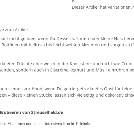
x
Dieser Artikel hat Variationen.
ge zum Artikel
r fruchtige Idee, wenn Du Desserts, Torten oder kleine Nascherei
Rottönen mit hellrosa bis leicht weißen Akzenten und sorgen so fü
ockneten Früchte eher weich in der Konsistenz und nicht wie Crunc
wenden, sondern auch in Eiscreme, Joghurt und Müsli einrühren od
hen schnell zur Hand, wenn Du gefriergetrocknetes Obst für feine 
en – diese kleinen Stücke lassen sich vielseitig und dekorativ eins
 Erdbeeren von Streuselheld.de
schen Vitaminen und einem intensiven Frucht-Erlebnis.