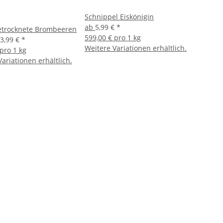
Schnippel Eiskönigin
ab
5,99 €
*
etrocknete Brombeeren
599,00 € pro 1 kg
3,99 €
*
Weitere Variationen erhältlich.
pro 1 kg
ariationen erhältlich.