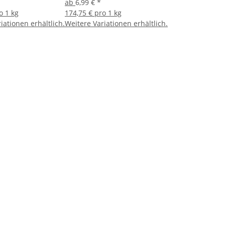
ab
6,99 €
*
o 1 kg
174,75 € pro 1 kg
iationen erhältlich.
Weitere Variationen erhältlich.