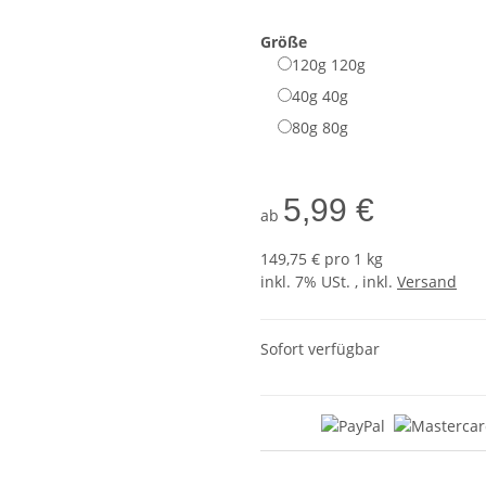
Größe
120g
120g
40g
40g
80g
80g
5,99 €
ab
149,75 € pro 1 kg
inkl. 7% USt. , inkl.
Versand
Sofort verfügbar