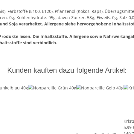
), Farbstoffe (E100, E120), Pflanzenöl (Kokos, Raps), Überzugsmitte
uren: 0g; Kohlenhydrate: 95g, davon Zucker: 58g; Eiweiß: 0g; Salz 0,
d Soja verarbeitet. Allergene siehe hervorgehobene Inhaltssto
n Produkte lesen. Die Inhaltsstoffe, Allergene sowie Nährwertang
altsstoffe sind verbindlich.
Kunden kauften dazu folgende Artikel:
Krist
5,99
149,7