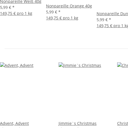
Nonpareille Weiß 40g
Nonpareille Orange 40g
5,99 €
*
5,99 €
*
149,75 € pro 1 kg
Nonpareille Dun
149,75 € pro 1 kg
5,99 €
*
149,75 € pro 1 k
Advent, Advent
Jimmie`s Christmas
Chris