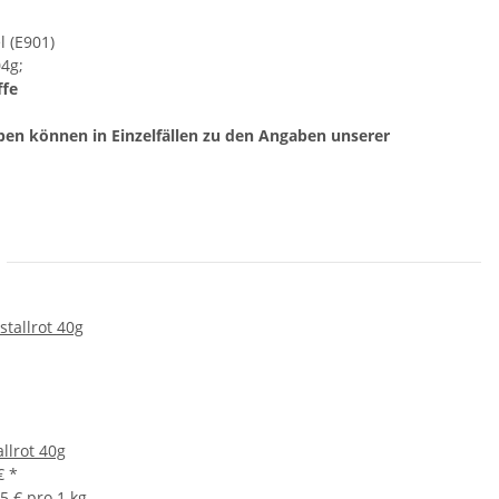
l (E901)
04g;
ffe
aben können in Einzelfällen zu den Angaben unserer
allrot 40g
 €
*
5 € pro 1 kg