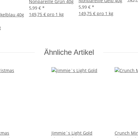
Nonpareille Gelb 40g
Nonpareille Grün 40g
5,99 €
*
5,99 €
*
149,75 € pro 1 kg
149,75 € pro 1 kg
kelblau 40g
g
Ähnliche Artikel
tmas
Jimmie`s Light Gold
Crunch Mi